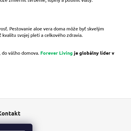
vosť. Pestovanie aloe vera doma môže byť skvelým
valitu svojej pleti a celkového zdravia.
m, do vášho domova.
Forever Living
je globálny líder v
Kontakt
info
@
aloes.sk