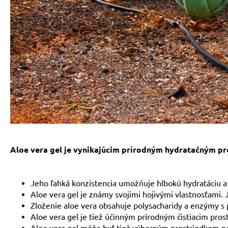
Aloe vera gel je vynikajúcim prírodným hydratačným p
Jeho ľahká konzistencia umožňuje hlbokú hydratáciu a
Aloe vera gel je známy svojimi hojivými vlastnosťami.
Zloženie aloe vera obsahuje polysacharidy a enzýmy s 
Aloe vera gel je tiež účinným prírodným čistiacim pro
Aloe vera gel môže byť tiež výborným prostriedkom na st