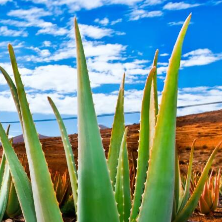
17,77 €
35,19 €