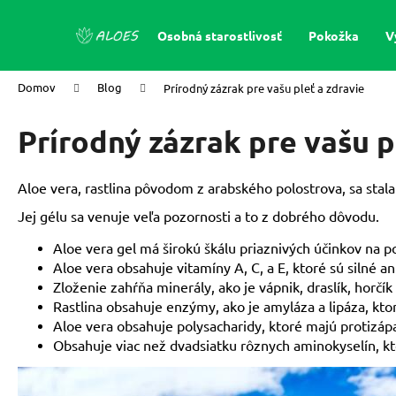
K
Prejsť
na
Späť
Späť
o
Osobná starostlivosť
Pokožka
V
obsah
š
do
do
í
obchodu
obchodu
Domov
Blog
Prírodný zázrak pre vašu pleť a zdravie
k
Prírodný zázrak pre vašu p
Aloe vera, rastlina pôvodom z arabského polostrova, sa stal
Jej gélu sa venuje veľa pozornosti a to z dobrého dôvodu.
Aloe vera gel má širokú škálu priaznivých účinkov na p
Aloe vera obsahuje vitamíny A, C, a E, ktoré sú silné 
Zloženie zahŕňa minerály, ako je vápnik, draslík, horčí
Rastlina obsahuje enzýmy, ako je amyláza a lipáza, kto
Aloe vera obsahuje polysacharidy, ktoré majú protizápal
Obsahuje viac než dvadsiatku rôznych aminokyselín, kt
FOREVER ALOE FIRST (473 ML) - PRVÁ
POMOCNÁ SPREJ