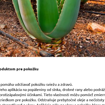
roduktom pre pokožku
 pomáha udržiavať pokožku sviežu a zdravú.
 Jeho aplikácia na popáleniny od slnka, drobné rany alebo podr
protizápalovými účinkami. Tieto vlastnosti môžu pomôcť zmiern
striedkom pre pokožku. Odstraňuje prebytočné oleje a nečistoty
arostlivosť o vlasy. Aplikácia gélu na vlasy a pokožku hlavy mô