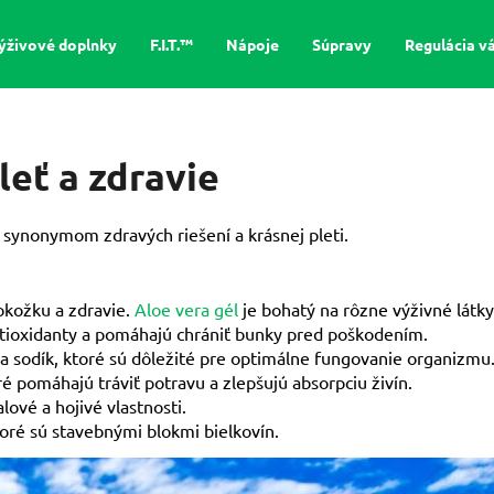
ýživové doplnky
F.I.T.™
Nápoje
Súpravy
Regulácia v
Čo potrebujete nájsť?
leť a zdravie
HĽADAŤ
a synonymom zdravých riešení a krásnej pleti.
Odporúčame
okožku a zdravie.
Aloe vera gél
je bohatý na rôzne výživné látky
antioxidanty a pomáhajú chrániť bunky pred poškodením.
k a sodík, ktoré sú dôležité pre optimálne fungovanie organizmu
ré pomáhajú tráviť potravu a zlepšujú absorpciu živín.
ové a hojivé vlastnosti.
oré sú stavebnými blokmi bielkovín.
FOREVER ABSORBENT-D™ – ŽUVACÍ
FOREVER ALOE VE
VITAMÍN D S VITAMÍNOM E
ČISTÝ GÉL S AL