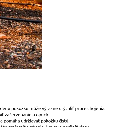
áždenú pokožku môže výrazne urýchliť proces hojenia.
iť začervenanie a opuch.
 a pomáha udržiavať pokožku čistú.
že zmierniť svrbenie, lupiny a posilniť vlasy.