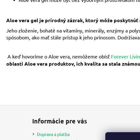
Aloe vera gel je prírodný zázrak, ktorý môže poskytnúť
Jeho zloženie, bohaté na vitamíny, minerály, enzýmy a pol
spôsobom, ako mať stále prístup k jeho prínosom. Dodržiavaní
A keď hovoríme o Aloe vera, nemôžeme obísť
Forever Livi
oblasti Aloe vera produktov, ich kvalita sa stala známo
Z
á
Informácie pre vás
p
ä
Doprava a platba