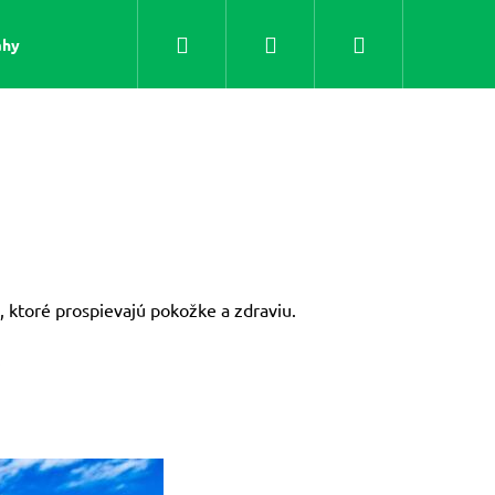
Hľadať
Prihlásenie
Nákupný
áhy
Včelie
Oleje
košík
, ktoré prospievajú pokožke a zdraviu.
.
Nasledujúce
RA GÉL (1 LITER) -
OE VERA