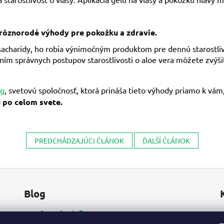
 rôznorodé výhody pre pokožku a zdravie.
ysacharidy, ho robia výnimočným produktom pre dennú starostli
m správnych postupov starostlivosti o aloe vera môžete zvýšiť k
ng
, svetovú spoločnosť, ktorá prináša tieto výhody priamo k vá
u po celom svete.
PREDCHÁDZAJÚCI ČLÁNOK
ĎALŠÍ ČLÁNOK
Blog
Prečo od nás?