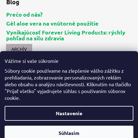
Blog
Prečo od nás?
Gél aloe vera na vnútorné použitie
Vynikajúcosť Forever Living Products: rýchly
pohľad na silu zdravia
ARCHÍV
Vážime si vaše súkromie
Kontakt
Súbory cookie používame na zlepšenie vášho zážitku z
prehliadania, zobrazovanie personalizovaných reklám
info
@
aloes.sk
alebo obsahu a analýzu návštevnosti. Kliknutím na tlačidlo
+421 907 060 776
"Prijať všetko" vyjadrujete súhlas s používaním súborov
Objednané produkty vám odosiela priamo spoločnosť Forev
cookie.
er Living Slovensko, kuriérom UPS za 3,90 € priamo na adres
u express rýchlo.
Nastavenie
Vytvoril Shoptet
Súhlasím
Copyright 2026
aloes.sk
. Všetky práva vyhradené.