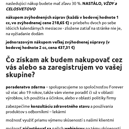
nasledujúci nákup budete mať zľavu 30 %
.
NASTÁLO
, VŽDY a
CELOSVETOVO
nákupom zvýhodnených súprav (každá v bodovej hodnote 1
cc, vo zvýhodnenej cene 218,65 €)
v priebehu dvoch po sebe
idúcich kalendárnych mesiacov - zložene zatiaľ na stránke nie je,
na vyžiadanie dodám
jednorazovým nákupom veľkej zvýhodnenej súpravy (v
bodovej hodnote 2 cc, cena 437,31 €)
Čo získam ak budem nakupovať cez
vás alebo sa zaregistrujem vo vašej
skupine?
poradenstvo zdarma
– spolupracujeme so spoločnosťou Forever
už viac ako 19 rokov, takže vám vieme poradiť či už v oblasti
výrobkov, ich použitia a účinkov, alebo v oblasti politiky firmy
zabezpečíme
konzultáciu zdravotného stavu
a používania
produktov s odborníkmi – lekármi
možnosť využiť priamu výmenu skúseností s našimi klientmi
možnosť
zúčastňovať sa
našich
webinárov
na tému skúseností,