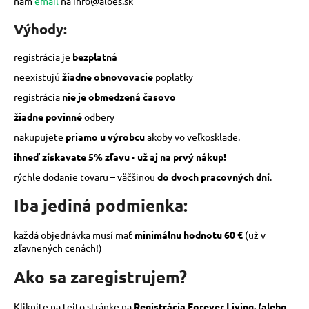
nám
email
na info@aloes.sk
á
Výhody:
j
s
registrácia je
bezplatná
ť
neexistujú
žiadne obnovovacie
poplatky
?
registrácia
nie je obmedzená časovo
žiadne povinné
odbery
nakupujete
priamo u výrobcu
akoby vo veľkosklade.
HĽADAŤ
ihneď získavate 5% zľavu - už aj na prvý nákup!
rýchle dodanie tovaru – väčšinou
do dvoch pracovných dní
.
O
Iba jediná podmienka:
d
p
každá objednávka musí mať
minimálnu hodnotu 60 €
(už v
o
zľavnených cenách!)
r
Ako sa zaregistrujem?
ú
č
a
Kliknite na tejto stránke na
Registrácia Forever Living. (alebo