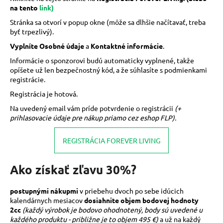
na tento
link
)
m
e
Stránka sa otvorí v popup okne (môže sa dlhšie načítavať, treba
byť trpezlivý).
Vyplníte Osobné údaje
a
Kontaktné informácie
.
FOREVER
IMMUNE™
Informácie o sponzorovi budú automaticky vyplnené, takže
GUMMY
opíšete už len bezpečnostný kód, a že súhlasíte s podmienkami
-
registrácie.
IMUNITNÉ
ŽELÉ
Registrácia je hotová.
46,16
Na uvedený email vám príde potvrdenie o registrácii
(+
€
prihlasovacie údaje pre nákup priamo cez eshop FLP).
REGISTRÁCIA FOREVER LIVING
Ako získať zľavu 30%?
postupnými nákupmi
v priebehu dvoch po sebe idúcich
kalendárnych mesiacov
dosiahnite objem bodovej hodnoty
2cc
(každý výrobok je bodovo ohodnotený, body sú uvedené u
každého produktu - približne je to objem 495 €)
a už na každý