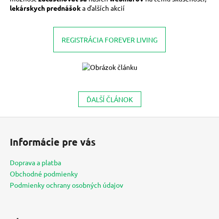
lekárskych prednášok
a ďalších akcií
REGISTRÁCIA FOREVER LIVING
ĎALŠÍ ČLÁNOK
Z
á
Informácie pre vás
p
ä
Doprava a platba
t
Obchodné podmienky
i
Podmienky ochrany osobných údajov
e