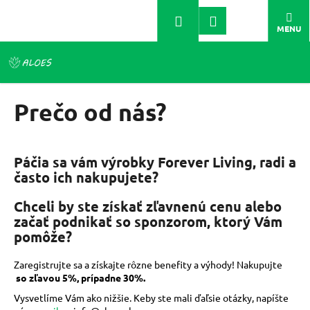
K
Prejsť
Prihlásenie
na
Späť
Späť
o
Hľadať
Nákupný
Me
obsah
š
košík
í
Č
k
o
Prečo od nás?
p
o
t
Páčia sa vám výrobky Forever Living, radi a
r
často ich nakupujete?
e
b
Chceli by ste získať zľavnenú cenu alebo
u
začať podnikať so sponzorom, ktorý Vám
j
pomôže?
e
Zaregistrujte sa a získajte rôzne benefity a výhody! Nakupujte
t
so zľavou 5%, prípadne 30%.
e
Vysvetlíme Vám ako nižšie. Keby ste mali ďaľsie otázky, napíšte
n