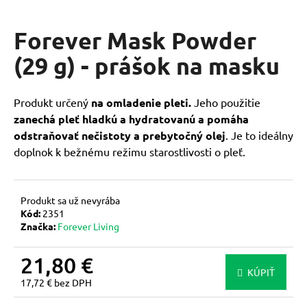
á
j
Forever Mask Powder
s
(29 g) - prášok na masku
ť
?
Produkt určený
na omladenie pleti.
Jeho použitie
zanechá pleť hladkú a hydratovanú a pomáha
odstraňovať nečistoty a prebytočný olej
. Je to ideálny
HĽADAŤ
doplnok k bežnému režimu starostlivosti o pleť.
O
Produkt sa už nevyrába
Kód:
2351
d
Značka:
Forever Living
p
o
21,80 €
r
KÚPIŤ
ú
17,72 € bez DPH
č
Jednotková
a