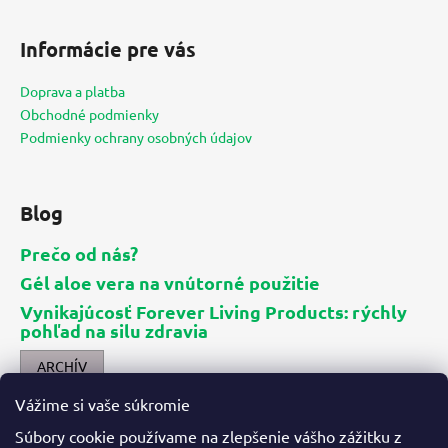
Z
á
Informácie pre vás
p
ä
Doprava a platba
t
Obchodné podmienky
i
Podmienky ochrany osobných údajov
e
Blog
Prečo od nás?
Gél aloe vera na vnútorné použitie
Vynikajúcosť Forever Living Products: rýchly
pohľad na silu zdravia
ARCHÍV
Vážime si vaše súkromie
Kontakt
Súbory cookie používame na zlepšenie vášho zážitku z