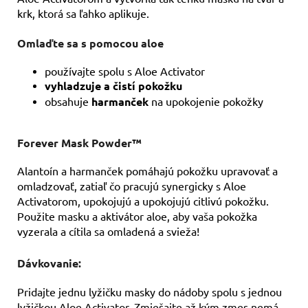
krk, ktorá sa ľahko aplikuje.
Omlaďte sa s pomocou aloe
používajte spolu s Aloe Activator
vyhladzuje a čistí pokožku
obsahuje
harmanček
na upokojenie pokožky
Forever Mask Powder™
Alantoín a harmanček pomáhajú pokožku upravovať a
omladzovať, zatiaľ čo pracujú synergicky s Aloe
Activatorom, upokojujú a upokojujú citlivú pokožku.
Použite masku a aktivátor aloe, aby vaša pokožka
vyzerala a cítila sa omladená a svieža!
Dávkovanie:
Pridajte jednu lyžičku masky do nádoby spolu s jednou
lyžičkou Aloe Activator. Zmiešajte až kým zmes nemá