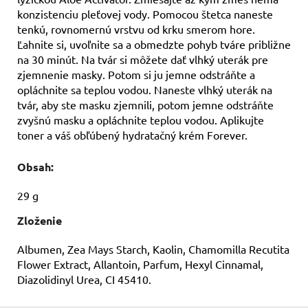
konzistenciu pleťovej vody. Pomocou štetca naneste
tenkú, rovnomernú vrstvu od krku smerom hore.
Ľahnite si, uvoľnite sa a obmedzte pohyb tváre približne
na 30 minút. Na tvár si môžete dať vlhký uterák pre
zjemnenie masky. Potom si ju jemne odstráňte a
opláchnite sa teplou vodou. Naneste vlhký uterák na
tvár, aby ste masku zjemnili, potom jemne odstráňte
zvyšnú masku a opláchnite teplou vodou. Aplikujte
toner a váš obľúbený hydratačný krém Forever.
Obsah:
29 g
Zloženie
Albumen, Zea Mays Starch, Kaolin, Chamomilla Recutita
Flower Extract, Allantoin, Parfum, Hexyl Cinnamal,
Diazolidinyl Urea, CI 45410.