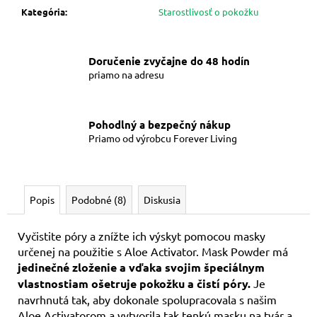
cena:
Kategória
:
Starostlivosť o pokožku
m
e
Doručenie zvyčajne do 48 hodín
FOREVER
priamo na adresu
ALOE
VERA
GELLY
(118
Pohodlný a bezpečný nákup
ML)
Priamo od výrobcu Forever Living
-
GÉL
S
ALOE
VERA
Popis
Podobné (8)
Diskusia
20,81
€
Vyčistite póry a znížte ich výskyt pomocou masky
určenej na použitie s Aloe Activator. Mask Powder má
jedinečné zloženie a vďaka svojim špeciálnym
vlastnostiam ošetruje pokožku a čistí póry.
Je
navrhnutá tak, aby dokonale spolupracovala s našim
Aloe Activatorom a vytvorila tak tenkú masku na tvár a