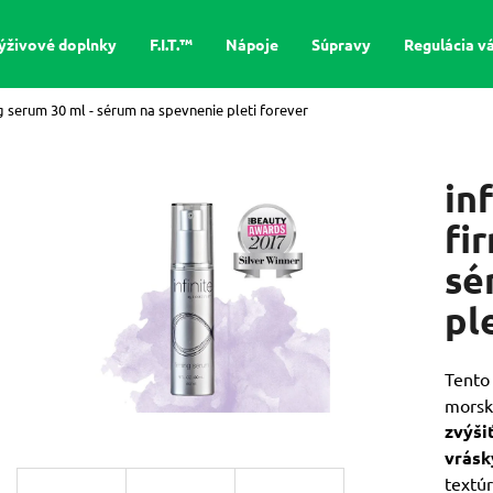
ýživové doplnky
F.I.T.™
Nápoje
Súpravy
Regulácia v
ng serum 30 ml - sérum na spevnenie pleti
forever
Čo potrebujete nájsť?
in
HĽADAŤ
fi
sé
Odporúčame
pl
Tent
morsk
zvýši
vrásk
FOREVER ABSORBENT-D™ – ŽUVACÍ
FOREVER ALOE VE
textú
VITAMÍN D S VITAMÍNOM E
ČISTÝ GÉL S AL