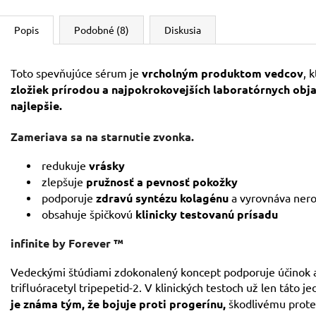
Popis
Podobné (8)
Diskusia
Toto spevňujúce sérum je
vrcholným produktom vedcov
, 
zložiek prírodou a najpokrokovejších laboratórnych obj
najlepšie.
Zameriava sa na starnutie zvonka.
redukuje
vrásky
zlepšuje
pružnosť a pevnosť pokožky
podporuje
zdravú syntézu kolagénu
a vyrovnáva nero
obsahuje špičkovú
klinicky testovanú prísadu
infinite by Forever ™
Vedeckými štúdiami zdokonalený koncept podporuje účinok al
trifluóracetyl tripepetid-2. V klinických testoch už len táto j
je známa tým, že bojuje proti progerínu,
škodlivému proteín