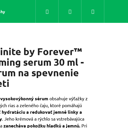
Hľadať
Prihlásenie
Nákupný
áhy
Včelie
Oleje
košík
finite by Forever™
rming serum 30 ml -
rum na spevnenie
eti
o
vysokovýkonný sérum
obsahuje výťažky z
Nasledujúce
ých rias a zeleného čaju, ktoré pomáhajú
ť hydratáciu a redukovať jemné linky a
y
. Jeho krémová a rýchlo sa vstrebávajúca
RA GÉL (1 LITER) -
ra
zanecháva pokožku hladkú a jemnú.
Pri
OE VERA