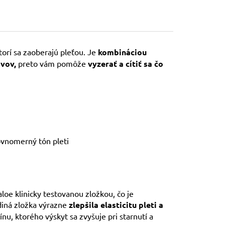
ktorí sa zaoberajú pleťou. Je
kombináciou
avov,
preto vám pomôže
vyzerať a
cítiť sa čo
vnomerný tón pleti
oe klinicky testovanou zložkou, čo je
ediná zložka výrazne
zlepšila elasticitu pleti a
u, ktorého výskyt sa zvyšuje pri starnutí a