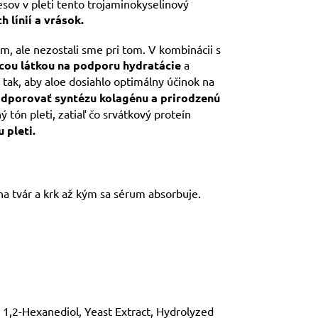
sov v pleti tento trojaminokyselinový
h línií a vrások.
 ale nezostali sme pri tom. V kombinácii s
úcou látkou na podporu hydratácie
a
tak, aby aloe dosiahlo optimálny účinok na
dporovať syntézu kolagénu a prirodzenú
tón pleti, zatiaľ čo srvátkový proteín
u pleti.
na tvár a krk až kým sa sérum absorbuje.
, 1,2-Hexanediol, Yeast Extract, Hydrolyzed