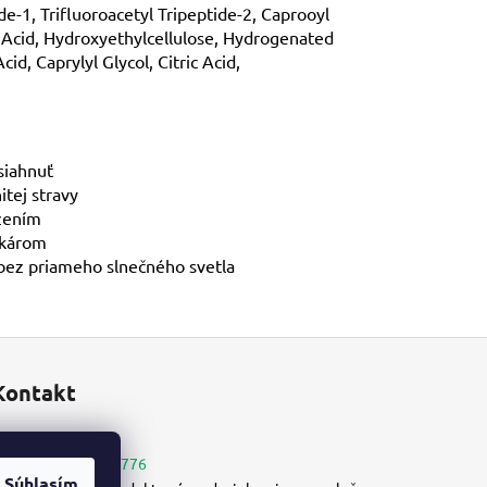
-1, Trifluoroacetyl Tripeptide-2, Caprooyl
 Acid, Hydroxyethylcellulose, Hydrogenated
id, Caprylyl Glycol, Citric Acid,
siahnuť
tej stravy
ožením
ekárom
 bez priameho slnečného svetla
Kontakt
info
@
aloes.sk
+421 907 060 776
Súhlasím