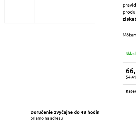
pravi
17,77 €
35,19 €
produk
získa
Môžeme
Skla
66,
54,4
Jedn
cena:
Kate
Doručenie zvyčajne do 48 hodín
priamo na adresu