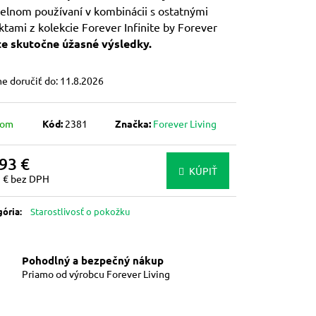
delnom používaní v kombinácii s ostatnými
tami z kolekcie Forever Infinite by Forever
te skutočne úžasné výsledky.
 doručiť do:
11.8.2026
dom
Kód:
2381
Značka:
Forever Living
93 €
KÚPIŤ
1 € bez DPH
otková
gória
:
Starostlivosť o pokožku
Pohodlný a bezpečný nákup
Priamo od výrobcu Forever Living