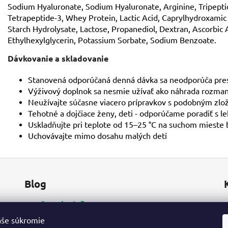
Sodium Hyaluronate, Sodium Hyaluronate, Arginine, Tripeptide
Tetrapeptide-3, Whey Protein, Lactic Acid, Caprylhydroxamic
Starch Hydrolysate, Lactose, Propanediol, Dextran, Ascorbic Ac
Ethylhexylglycerin, Potassium Sorbate, Sodium Benzoate.
Dávkovanie a skladovanie
Stanovená odporúčaná denná dávka sa neodporúča pre
Výživový doplnok sa nesmie užívať ako náhrada rozmani
Neužívajte súčasne viacero prípravkov s podobným zl
Tehotné a dojčiace ženy, deti - odporúčame poradiť s l
Uskladňujte pri teplote od 15–25 °C na suchom mieste
Uchovávajte mimo dosahu malých detí
Blog
Prečo od nás?
Gél aloe vera na vnútorné použitie
aše súkromie