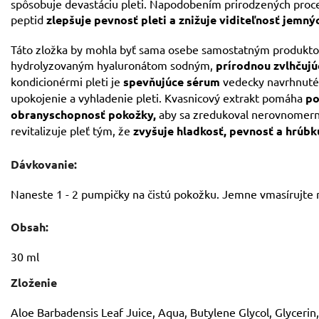
spôsobuje devastáciu pleti. Napodobením prirodzených proce
peptid
zlepšuje pevnosť pleti a znižuje viditeľnosť jemnýc
Táto zložka by mohla byť sama osebe samostatným produktom,
hydrolyzovaným hyaluronátom sodným,
prírodnou zvlhčuj
kondicionérmi pleti je
spevňujúce sérum
vedecky navrhnuté 
upokojenie a vyhladenie pleti. Kvasnicový extrakt pomáha
po
obranyschopnosť pokožky,
aby sa zredukoval nerovnomerný 
revitalizuje pleť tým, že
zvyšuje hladkosť, pevnosť a hrúbk
Dávkovanie:
Naneste 1 - 2 pumpičky na čistú pokožku. Jemne vmasírujte 
Obsah:
30 ml
Zloženie
Aloe Barbadensis Leaf Juice, Aqua, Butylene Glycol, Glycerin