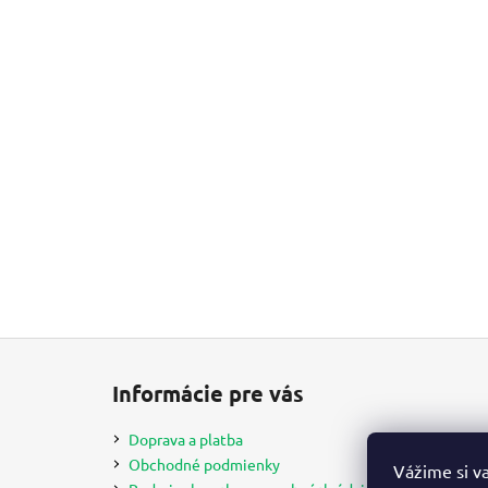
Z
á
Informácie pre vás
p
ä
Doprava a platba
t
Obchodné podmienky
Vážime si v