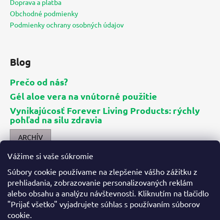
ä
Doprava a platba
t
Obchodné podmienky
i
Podmienky ochrany osobných údajov
e
Blog
Prečo od nás?
Gél aloe vera na vnútorné použitie
Vynikajúcosť Forever Living Products: rýchly
pohľad na silu zdravia
ARCHÍV
Vážime si vaše súkromie
Kontakt
Súbory cookie používame na zlepšenie vášho zážitku z
prehliadania, zobrazovanie personalizovaných reklám
info
@
aloes.sk
alebo obsahu a analýzu návštevnosti. Kliknutím na tlačidlo
+421 907 060 776
"Prijať všetko" vyjadrujete súhlas s používaním súborov
Objednané produkty vám odosiela priamo spoločnosť Forev
cookie.