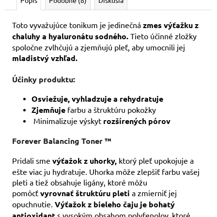
Toto vyvažujúce tonikum je jedinečná
zmes výťažku z
chaluhy a hyaluronátu sodného.
Tieto účinné zložky
spoločne zvlhčujú a zjemňujú pleť, aby umocnili jej
mladistvý vzhľad.
Účinky produktu:
Osviežuje, vyhladzuje a rehydratuje
Zjemňuje
farbu a štruktúru pokožky
Minimalizuje výskyt
rozšírených pórov
Forever Balancing Toner ™
Pridali sme
výťažok z uhorky,
ktorý pleť upokojuje a
ešte viac ju hydratuje. Uhorka môže zlepšiť farbu vašej
pleti a tiež obsahuje ligány, ktoré môžu
pomôcť
vyrovnať štruktúru pleti
a zmierniť jej
opuchnutie.
Výťažok z bieleho čaju je bohatý
antioxidant
s vysokým obsahom polyfenolov, ktoré