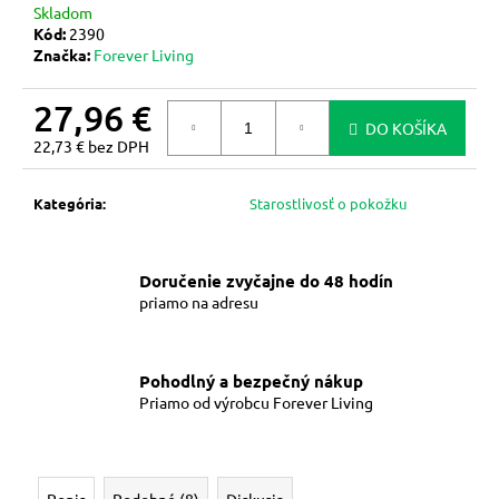
Skladom
m
Kód:
2390
e
Značka:
Forever Living
27,96 €
FOREVER
DO KOŠÍKA
SENSATIONAL
22,73 € bez DPH
64
Jednotková
ŽUVACÍCH
TABLIET
cena:
Kategória
:
Starostlivosť o pokožku
-
ŽUVACIE
TABLETY
32,74
Doručenie zvyčajne do 48 hodín
€
priamo na adresu
Pohodlný a bezpečný nákup
Priamo od výrobcu Forever Living
Popis
Podobné (8)
Diskusia