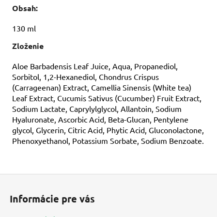
Obsah:
130 ml
Zloženie
Aloe Barbadensis Leaf Juice, Aqua, Propanediol,
Sorbitol, 1,2-Hexanediol, Chondrus Crispus
(Carrageenan) Extract, Camellia Sinensis (White tea)
Leaf Extract, Cucumis Sativus (Cucumber) Fruit Extract,
Sodium Lactate, Caprylylglycol, Allantoin, Sodium
Hyaluronate, Ascorbic Acid, Beta-Glucan, Pentylene
glycol, Glycerin, Citric Acid, Phytic Acid, Gluconolactone,
Phenoxyethanol, Potassium Sorbate, Sodium Benzoate.
Z
á
Informácie pre vás
p