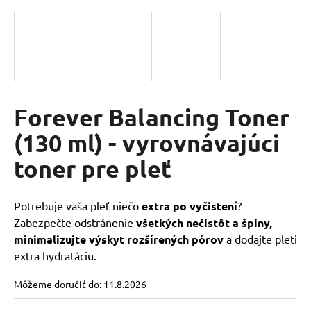
á
j
s
ť
?
Forever Balancing Toner
(130 ml) - vyrovnávajúci
HĽADAŤ
toner pre pleť
O
Potrebuje vaša pleť niečo
extra po vyčistení
?
d
Zabezpečte odstránenie
všetkých nečistôt a špiny,
p
minimalizujte výskyt rozšírených pórov
a dodajte pleti
o
extra hydratáciu.
r
ú
Môžeme doručiť do:
11.8.2026
č
a