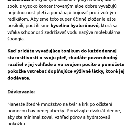
spolu s vysoko koncentrovaným aloe dobre vyvažujú
nejednotnosť pleti a pomáhajú bojovať proti voľným
radikálom. Aby sme toto super účinné zloženie ešte
posilnili, použili sme
kyselinu hyalurónovú,
ktorá sa
vďaka schopnosti zadržiavať vodu nazýva molekulárna
špongia.
Keď pridáte vyvažujúce tonikum do každodennej
starostlivosti o svoju pleť, zbadáte pozoruhodný
rozdiel v jej vzhľade a vo svojom pocite a pomôžete
pokožke vstrebať doplňujúce výživné látky, ktoré jej
dodávate.
Dávkovanie:
Naneste štedré množstvo na tvár a krk po očistení
pomocou bavlnenej utierky. Používajte dvakrát denne,
aby ste minimalizovali vzhľad pórov a hydratovali
pokožku