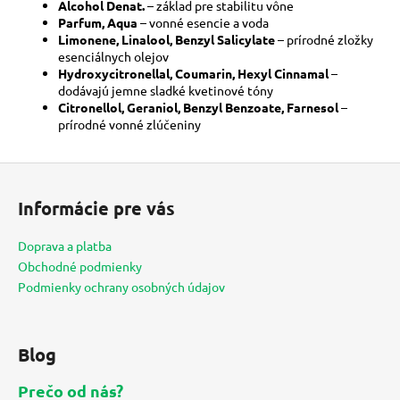
Alcohol Denat.
– základ pre stabilitu vône
Parfum, Aqua
– vonné esencie a voda
Limonene, Linalool, Benzyl Salicylate
– prírodné zložky
esenciálnych olejov
Hydroxycitronellal, Coumarin, Hexyl Cinnamal
–
dodávajú jemne sladké kvetinové tóny
Citronellol, Geraniol, Benzyl Benzoate, Farnesol
–
prírodné vonné zlúčeniny
Z
á
Informácie pre vás
p
ä
Doprava a platba
t
Obchodné podmienky
i
Podmienky ochrany osobných údajov
e
Blog
Prečo od nás?