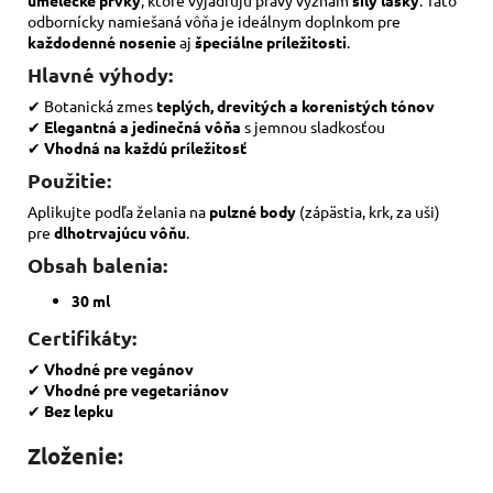
odbornícky namiešaná vôňa je ideálnym doplnkom pre
každodenné nosenie
aj
špeciálne príležitosti
.
Hlavné výhody:
✔ Botanická zmes
teplých, drevitých a korenistých tónov
✔
Elegantná a jedinečná vôňa
s jemnou sladkosťou
✔
Vhodná na každú príležitosť
Použitie:
Aplikujte podľa želania na
pulzné body
(zápästia, krk, za uši)
pre
dlhotrvajúcu vôňu
.
Obsah balenia:
30 ml
Certifikáty:
✔
Vhodné pre vegánov
✔
Vhodné pre vegetariánov
✔
Bez lepku
Zloženie: