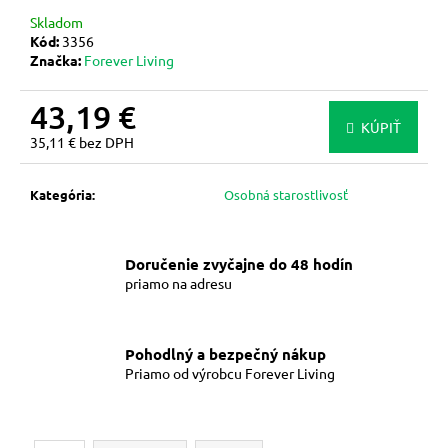
m
Skladom
e
Kód:
3356
Značka:
Forever Living
FOREVER
43,19 €
ABSORBENT-
KÚPIŤ
C™
35,11 € bez DPH
–
Jednotková
VITAMÍN
cena:
C
Kategória
:
Osobná starostlivosť
S
OVSENÝMI
OTRUBAMI
Doručenie zvyčajne do 48 hodín
23,65
€
priamo na adresu
Pohodlný a bezpečný nákup
Priamo od výrobcu Forever Living