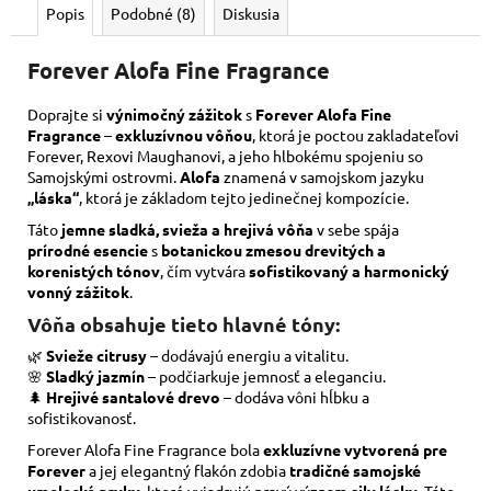
Popis
Podobné (8)
Diskusia
Forever Alofa Fine Fragrance
Doprajte si
výnimočný zážitok
s
Forever Alofa Fine
Fragrance
–
exkluzívnou vôňou
, ktorá je poctou zakladateľovi
Forever, Rexovi Maughanovi, a jeho hlbokému spojeniu so
Samojskými ostrovmi.
Alofa
znamená v samojskom jazyku
„láska“
, ktorá je základom tejto jedinečnej kompozície.
Táto
jemne sladká, svieža a hrejivá vôňa
v sebe spája
prírodné esencie
s
botanickou zmesou drevitých a
korenistých tónov
, čím vytvára
sofistikovaný a harmonický
vonný zážitok
.
Vôňa obsahuje tieto hlavné tóny:
🌿
Svieže citrusy
– dodávajú energiu a vitalitu.
🌸
Sladký jazmín
– podčiarkuje jemnosť a eleganciu.
🌲
Hrejivé santalové drevo
– dodáva vôni hĺbku a
sofistikovanosť.
Forever Alofa Fine Fragrance bola
exkluzívne vytvorená pre
Forever
a jej elegantný flakón zdobia
tradičné samojské
umelecké prvky
, ktoré vyjadrujú pravý význam
sily lásky
. Táto