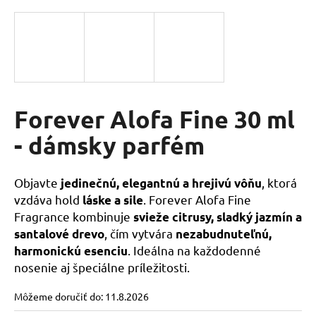
á
j
s
ť
?
Forever Alofa Fine 30 ml
- dámsky parfém
HĽADAŤ
Objavte
, ktorá
jedinečnú, elegantnú a hrejivú vôňu
vzdáva hold
. Forever Alofa Fine
láske a sile
O
Fragrance kombinuje
svieže citrusy, sladký jazmín a
d
, čím vytvára
santalové drevo
nezabudnuteľnú,
p
. Ideálna na každodenné
harmonickú esenciu
o
nosenie aj špeciálne príležitosti.
r
ú
Môžeme doručiť do:
11.8.2026
č
a