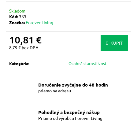
m
Skladom
e
Kód:
363
Značka:
Forever Living
FOREVER
IMMUNE™
10,81 €
GUMMY
KÚPIŤ
-
8,79 € bez DPH
IMUNITNÉ
Jednotková
ŽELÉ
cena:
Kategória
:
Osobná starostlivosť
46,16
€
Doručenie zvyčajne do 48 hodín
priamo na adresu
Pohodlný a bezpečný nákup
Priamo od výrobcu Forever Living