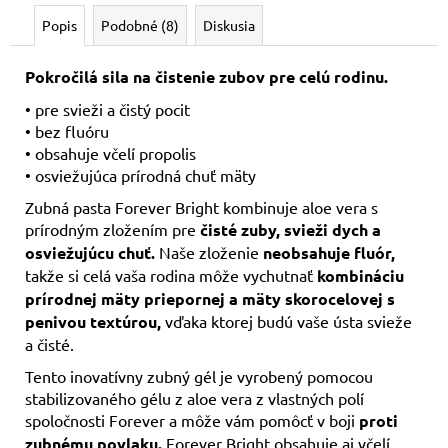
Popis
Podobné (8)
Diskusia
Pokročilá sila na čistenie zubov pre celú rodinu.
• pre svieži a čistý pocit
• bez fluóru
• obsahuje včelí propolis
• osviežujúca prírodná chuť mäty
Zubná pasta Forever Bright kombinuje aloe vera s
prírodným zložením pre
čisté zuby, svieži dych a
osviežujúcu chuť.
Naše zloženie
neobsahuje fluór,
takže si celá vaša rodina môže vychutnať
kombináciu
prírodnej mäty priepornej a mäty skorocelovej s
penivou textúrou,
vďaka ktorej budú vaše ústa svieže
a čisté.
Tento inovatívny zubný gél je vyrobený pomocou
stabilizovaného gélu z aloe vera z vlastných polí
spoločnosti Forever a môže vám pomôcť v boji
proti
zubnému povlaku.
Forever Bright obsahuje aj včelí