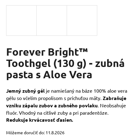
á
j
s
ť
?
Forever Bright™
Toothgel (130 g) - zubná
HĽADAŤ
pasta s Aloe Vera
O
Jemný zubný gél
je namiešaný na báze 100% aloe vera
d
gélu so včelím propolisom s príchuťou mäty.
Zabraňuje
p
vzniku zápalu zubov a zubného povlaku
. Neobsahuje
o
fluór. Vhodný na citlivé zuby a pri paradentóze.
r
Redukuje krvácavosť ďasien.
ú
č
Môžeme doručiť do:
11.8.2026
a