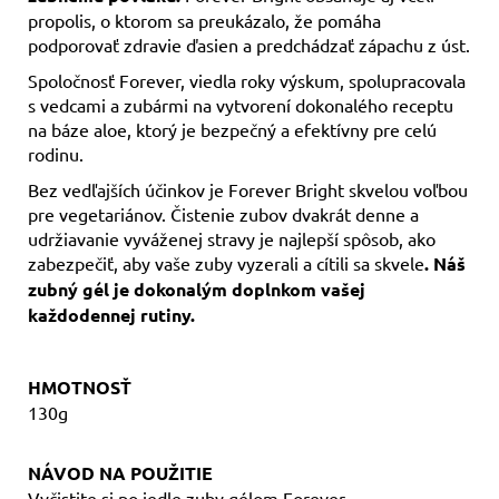
propolis, o ktorom sa preukázalo, že pomáha
podporovať zdravie ďasien a predchádzať zápachu z úst.
Spoločnosť Forever, viedla roky výskum, spolupracovala
s vedcami a zubármi na vytvorení dokonalého receptu
na báze aloe, ktorý je bezpečný a efektívny pre celú
rodinu.
Bez vedľajších účinkov je Forever Bright skvelou voľbou
pre vegetariánov. Čistenie zubov dvakrát denne a
udržiavanie vyváženej stravy je najlepší spôsob, ako
zabezpečiť, aby vaše zuby vyzerali a cítili sa skvele
. Náš
zubný gél je dokonalým doplnkom vašej
každodennej rutiny.
HMOTNOSŤ
130g
NÁVOD NA POUŽITIE
Vyčistite si po jedle zuby gélom Forever