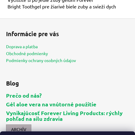
Bright Toothgel pre žiarivé biele zuby a svieži dych
Z
á
Informácie pre vás
p
ä
Doprava a platba
t
Obchodné podmienky
i
Podmienky ochrany osobných údajov
e
Blog
Prečo od nás?
Gél aloe vera na vnútorné použitie
Vynikajúcosť Forever Living Products: rýchly
pohľad na silu zdravia
ARCHÍV