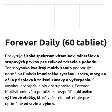
á
j
s
ť
?
Forever Daily (60 tabliet)
HĽADAŤ
Poskytuje
široké spektrum vitamínov, minerálov a
stopových prvkov pre celkové zdravie a pohodu.
Tento
vysoko kvalitný multivitamín
podporuje
O
normálnu funkciu
imunitného systému, srdca, mozgu a
d
očí a prispieva k zníženiu únavy a vyčerpania.
S
p
vysokou absorpciu a bio-dostupnosťou, Forever
o
Multivitamin vám pomôže zabezpečiť si
dôležité
r
výživové zložky,
ktoré vaše telo potrebuje pre
ú
optimálne
zdravie a výkon.
č
a