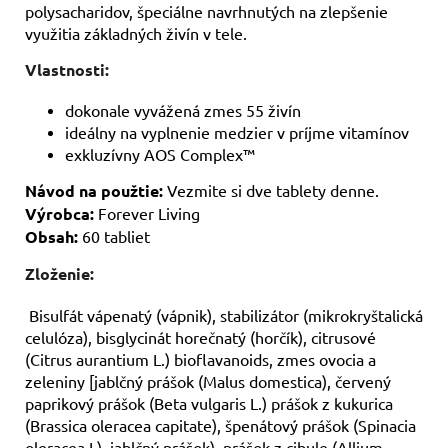
polysacharidov, špeciálne navrhnutých na zlepšenie
využitia základných živín v tele.
Vlastnosti:
dokonale vyvážená zmes 55 živín
ideálny na vyplnenie medzier v príjme vitamínov
exkluzívny AOS Complex™
Návod na použtie:
Vezmite si dve tablety denne.
Výrobca:
Forever Living
Obsah:
60 tabliet
Zloženie:
Bisulfát vápenatý (vápnik), stabilizátor (mikrokryštalická
celulóza), bisglycinát horečnatý (horčík), citrusové
(Citrus aurantium L.) bioflavanoids, zmes ovocia a
zeleniny [jablčný prášok (Malus domestica), červený
paprikový prášok (Beta vulgaris L.) prášok z kukurica
(Brassica oleracea capitate), špenátový prášok (Spinacia
oleracea L), jablčný prášok), prášok z cibule (Allium