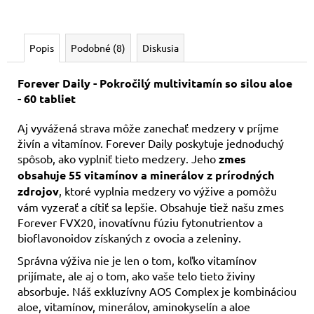
Popis
Podobné (8)
Diskusia
Forever Daily - Pokročilý multivitamín so silou aloe
- 60 tabliet
Aj vyvážená strava môže zanechať medzery v príjme
živín a vitamínov. Forever Daily poskytuje jednoduchý
spôsob, ako vyplniť tieto medzery. Jeho
zmes
obsahuje 55 vitamínov a minerálov z prírodných
zdrojov
, ktoré vyplnia medzery vo výžive a pomôžu
vám vyzerať a cítiť sa lepšie. Obsahuje tiež našu zmes
Forever FVX20, inovatívnu fúziu fytonutrientov a
bioflavonoidov získaných z ovocia a zeleniny.
Správna výživa nie je len o tom, koľko vitamínov
prijímate, ale aj o tom, ako vaše telo tieto živiny
absorbuje. Náš exkluzívny AOS Complex je kombináciou
aloe, vitamínov, minerálov, aminokyselín a aloe