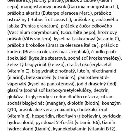
cepa), mangostanový prášok (Garcinia mangostana L.),
prášok z akaritu (Euterpe oleracea Mart.), prášok z
ostružiny ( Rubus fruticosus L.), prášok z granátového
jablka (Punica granatum), prášok z čučoriedkového
(Vaccinium corymbosum) (Cucurbita pepo), hroznový
prášok (Vitis vinifera), kyselina l-askorbová (vitamín C),
prášok z brokolice (Brassica oleracea italica ), prášok z
kadere (Brassica oleracea var. acephala), činidlo proti
špekulácii (kyselina stearová, sodná soľ kroskarmelózy),
železitý bisglycinát (železo), d-alfa-tokoferylacetát
(vitamín E), bisglycinát zinočnatý, luteín, nikotínamid
(niacín)), betakarotén (vitamín A), pantothenát d-
vápenatý (kyselina pantoténová), jodid draselný (jód),
glazúra (sodná soľ karboxymetylcelulózy, dextrín,
glukóza, triglyceridy stredne dlhého reťazca, citran-
sodná) bisglycinát (mangán), d-biotín (biotín), koenzým
Q10, prášok aloe vera, zeaxantín, cholekalciferol
(vitamín d), hesperidín, riboflavín (riboflavín), pyridoxín
hydrochlorid; pyridoxal 5’-fosfát (vitamín B6), tiamín
hydrochlorid (tiamín), kyanokobalamín (vitamín B12),