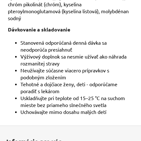
chróm pikolinát (chróm), kyselina
pteroylmonoglutamová (kyselina listová), molybdénan
sodný
Dávkovanie a skladovanie
Stanovená odporúčaná denná dávka sa
neodporúča presiahnuť
Výživový doplnok sa nesmie užívať ako náhrada
rozmanitej stravy
Neužívajte súčasne viacero prípravkov s
podobným zložením
Tehotné a dojčiace ženy, deti - odporúčame
poradiť s lekárom
Uskladňujte pri teplote od 15–25 °C na suchom
mieste bez priameho slnečného svetla
Uchovávajte mimo dosahu malých detí
Z
á