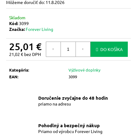
Môžeme doručiť do:
11.8.2026
m
e
Skladom
Kód:
3099
Značka:
Forever Living
FOREVER
ALOE
FIRST
25,01 €
(473
DO KOŠÍKA
ML)
21,02 € bez DPH
-
Jednotková
PRVÁ
cena:
POMOCNÁ
Kategória
:
Výživové doplnky
SPREJ
EAN
:
3099
27,51
€
Doručenie zvyčajne do 48 hodín
priamo na adresu
Pohodlný a bezpečný nákup
Priamo od výrobcu Forever Living