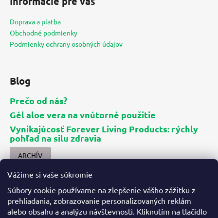
Informácie pre vás
p
ä
Doprava a platba
t
Obchodné podmienky
i
Podmienky ochrany osobných údajov
e
Blog
Prečo od nás?
Gél aloe vera na vnútorné použitie
Vynikajúcosť Forever Living Products: rýchly
pohľad na silu zdravia
ARCHÍV
Vážime si vaše súkromie
Kontakt
Súbory cookie používame na zlepšenie vášho zážitku z
prehliadania, zobrazovanie personalizovaných reklám
info
@
aloes.sk
alebo obsahu a analýzu návštevnosti. Kliknutím na tlačidlo