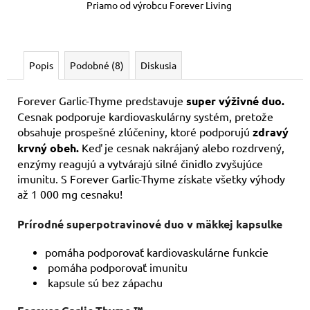
Priamo od výrobcu Forever Living
Popis
Podobné (8)
Diskusia
Forever Garlic-Thyme predstavuje
super výživné duo.
Cesnak podporuje kardiovaskulárny systém, pretože
obsahuje prospešné zlúčeniny, ktoré podporujú
zdravý
krvný obeh.
Keď je cesnak nakrájaný alebo rozdrvený,
enzýmy reagujú a vytvárajú silné činidlo zvyšujúce
imunitu. S Forever Garlic-Thyme získate všetky výhody
až 1 000 mg cesnaku!
Prírodné superpotravinové duo v mäkkej kapsulke
pomáha podporovať kardiovaskulárne funkcie
pomáha podporovať imunitu
kapsule sú bez zápachu