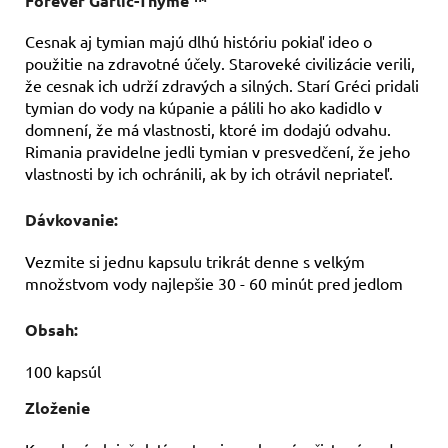
Forever Garlic-Thyme ™
Cesnak aj tymian majú dlhú históriu pokiaľ ideo o
použitie na zdravotné účely. Staroveké civilizácie verili,
že cesnak ich udrží zdravých a silných. Starí Gréci pridali
tymian do vody na kúpanie a pálili ho ako kadidlo v
domnení, že má vlastnosti, ktoré im dodajú odvahu.
Rimania pravidelne jedli tymian v presvedčení, že jeho
vlastnosti by ich ochránili, ak by ich otrávil nepriateľ.
Dávkovanie:
Vezmite si jednu kapsulu trikrát denne s velkým
množstvom vody najlepšie 30 - 60 minút pred jedlom
Obsah:
100 kapsúl
Zloženie