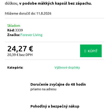
dúškou,
v podobe mäkkých kapsúl bez zápachu.
m
e
Môžeme doručiť do:
11.8.2026
FOREVER
Skladom
ABSORBENT-
Kód:
3339
C™
Značka:
Forever Living
–
VITAMÍN
C
24,27 €
S
KÚPIŤ
OVSENÝMI
20,39 € bez DPH
OTRUBAMI
Jednotková
cena:
23,65
Kategória
:
Výživové doplnky
€
Doručenie zvyčajne do 48 hodín
priamo na adresu
Pohodlný a bezpečný nákup