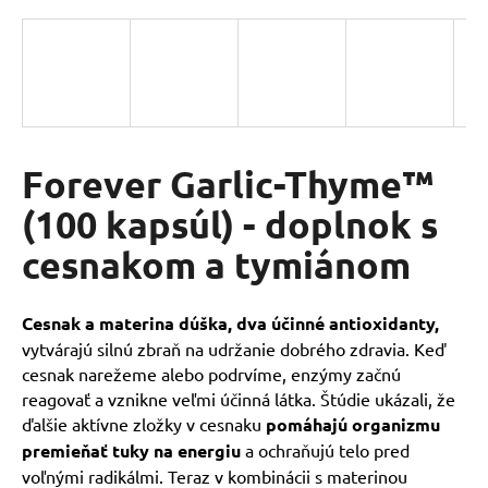
á
j
s
ť
?
Forever Garlic-Thyme™
(100 kapsúl) - doplnok s
HĽADAŤ
cesnakom a tymiánom
O
Cesnak a materina dúška, dva účinné antioxidanty,
d
vytvárajú silnú zbraň na udržanie dobrého zdravia. Keď
p
cesnak narežeme alebo podrvíme, enzýmy začnú
o
reagovať a vznikne veľmi účinná látka. Štúdie ukázali, že
r
ďalšie aktívne zložky v cesnaku
pomáhajú organizmu
ú
premieňať tuky na energiu
a ochraňujú telo pred
č
voľnými radikálmi. Teraz v kombinácii s materinou
a