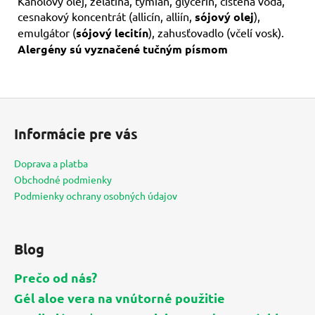
Kanolový olej, želatína, tymian, glycerín, čistená voda,
cesnakový koncentrát (allicín, alliín,
sójový olej
),
emulgátor (
sójový lecitín
), zahusťovadlo (včelí vosk).
Alergény sú vyznačené tučným písmom
Z
á
Informácie pre vás
p
ä
Doprava a platba
t
Obchodné podmienky
i
Podmienky ochrany osobných údajov
e
Blog
Prečo od nás?
Gél aloe vera na vnútorné použitie