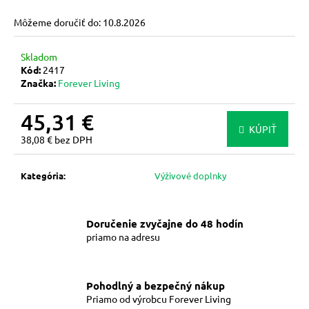
m
Môžeme doručiť do:
10.8.2026
e
Skladom
FOREVER
Kód:
2417
ABSORBENT-
Značka:
Forever Living
C™
–
45,31 €
VITAMÍN
C
KÚPIŤ
S
38,08 € bez DPH
OVSENÝMI
Jednotková
OTRUBAMI
cena:
Kategória
:
Výživové doplnky
23,65
€
Doručenie zvyčajne do 48 hodín
priamo na adresu
Pohodlný a bezpečný nákup
Priamo od výrobcu Forever Living