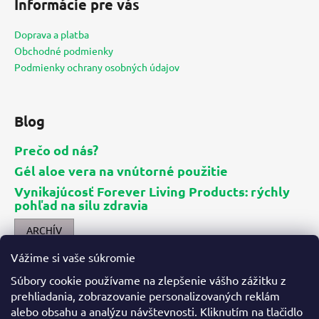
Informácie pre vás
p
ä
Doprava a platba
t
Obchodné podmienky
i
Podmienky ochrany osobných údajov
e
Blog
Prečo od nás?
Gél aloe vera na vnútorné použitie
Vynikajúcosť Forever Living Products: rýchly
pohľad na silu zdravia
ARCHÍV
Vážime si vaše súkromie
Kontakt
Súbory cookie používame na zlepšenie vášho zážitku z
prehliadania, zobrazovanie personalizovaných reklám
info
@
aloes.sk
alebo obsahu a analýzu návštevnosti. Kliknutím na tlačidlo