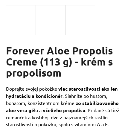
á
j
s
ť
?
Forever Aloe Propolis
Creme (113 g) - krém s
HĽADAŤ
propolisom
O
Doprajte svojej pokožke
viac starostlivosti ako len
d
hydratáciu a kondicionér
. Siahnite po hustom,
p
bohatom, konzistentnom kréme
zo stabilizovaného
o
aloe vera gé
lu a
včelieho propolisu
. Pridané sú tiež
r
rumanček a kostihoj, dve z najznámejších rastlín
ú
starostlivosti o pokožku, spolu s vitamínmi A a E.
č
a