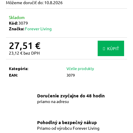
Môžeme doručiť do:
10.8.2026
m
e
Skladom
Kód:
3079
Značka:
Forever Living
FOREVER
SENSATIONAL
64
27,51 €
ŽUVACÍCH
KÚPIŤ
TABLIET
23,12 € bez DPH
-
Jednotková
ŽUVACIE
cena:
TABLETY
Kategória
:
Včelie produkty
32,74
EAN
:
3079
€
Doručenie zvyčajne do 48 hodín
priamo na adresu
Pohodlný a bezpečný nákup
Priamo od výrobcu Forever Living