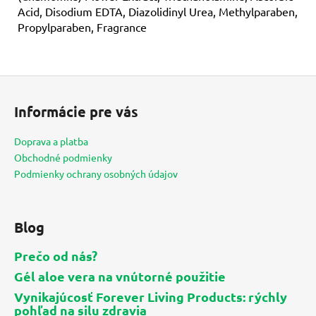
Acid, Disodium EDTA, Diazolidinyl Urea, Methylparaben,
Propylparaben, Fragrance
Z
á
Informácie pre vás
p
ä
Doprava a platba
t
Obchodné podmienky
i
Podmienky ochrany osobných údajov
e
Blog
Prečo od nás?
Gél aloe vera na vnútorné použitie
Vynikajúcosť Forever Living Products: rýchly
pohľad na silu zdravia