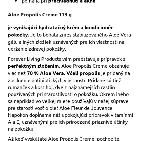
pomáha pri
prechladnutí a akné
Aloe Propolis Creme 113 g
je
vynikajúci hydratačný krém a kondicionér
pokožky.
Je to bohatá zmes stabilizovaného Aloe Vera
gélu a iných zložiek uznávaných pre ich vlastnosti na
udržanie zdravej pokožky.
Forever Living Products vám predstavuje prípravok s
perfektným zložením
. Aloe Propolis Creme obsahuje
viac než
70 % Aloe Vera
.
Včelí propolis
je pridaný na
zosilnenie antibiotických vlastností. Pridané sú tiež
rumanček a kostihoj, dve z najznámejších rastlín
používaných pri starostlivosti o pokožku. Okrem iného
sa napríklad vo veľkej miere používajú v našej súprave
pre starostlivosť o pleť Aloe Fleur de Jouvence.
Napokon dopĺňame náš upokojujúci prípravok vitamínmi
A a E, uznávanými pre ich prirodzené priaznivé účinky
na pokožku.
Až keď vyskúšate Aloe Propolis Creme, pochopíte,